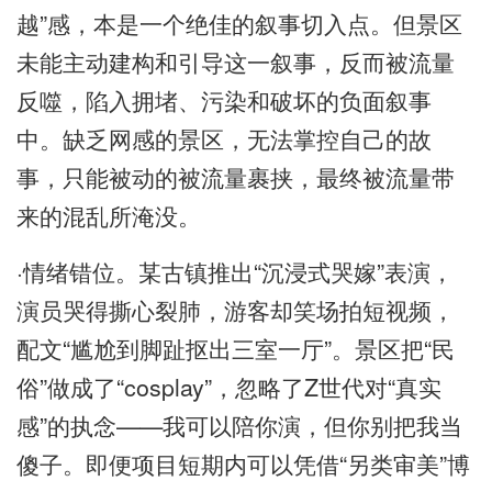
越”感，本是一个绝佳的叙事切入点。但景区
未能主动建构和引导这一叙事，反而被流量
反噬，陷入拥堵、污染和破坏的负面叙事
中。缺乏网感的景区，无法掌控自己的故
事，只能被动的被流量裹挟，最终被流量带
来的混乱所淹没。
·情绪错位。某古镇推出“沉浸式哭嫁”表演，
演员哭得撕心裂肺，游客却笑场拍短视频，
配文“尴尬到脚趾抠出三室一厅”。景区把“民
俗”做成了“cosplay”，忽略了Z世代对“真实
感”的执念——我可以陪你演，但你别把我当
傻子。即便项目短期内可以凭借“另类审美”博