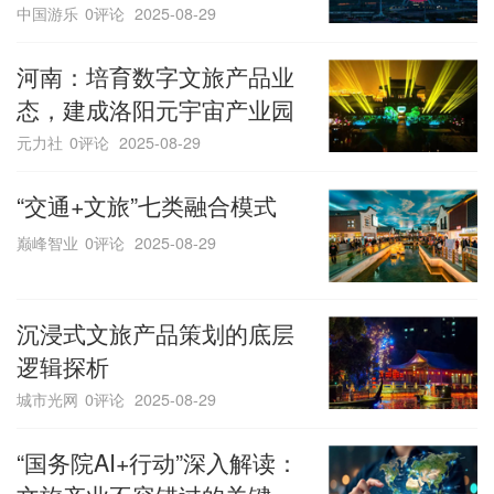
中国游乐
0评论
2025-08-29
河南：培育数字文旅产品业
态，建成洛阳元宇宙产业园
元力社
0评论
2025-08-29
“交通+文旅”七类融合模式
巅峰智业
0评论
2025-08-29
沉浸式文旅产品策划的底层
逻辑探析
城市光网
0评论
2025-08-29
“国务院AI+行动”深入解读：